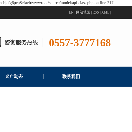
pcabjefg6pep8cfavb/wwwroot/source/model/api.class.php on line 217
EN
|
网站地图
|
RSS
|
XML
|
0557-3777168
义广动态
联系我们